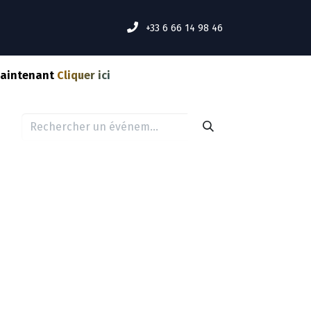
MENT ÇA MARCHE ?
Événements
INSCRIPTION
+33 6 66 14 98 46
maintenant
Cliquer ici