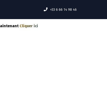
MENT ÇA MARCHE ?
Événements
INSCRIPTION
+33 6 66 14 98 46
maintenant
Cliquer ici