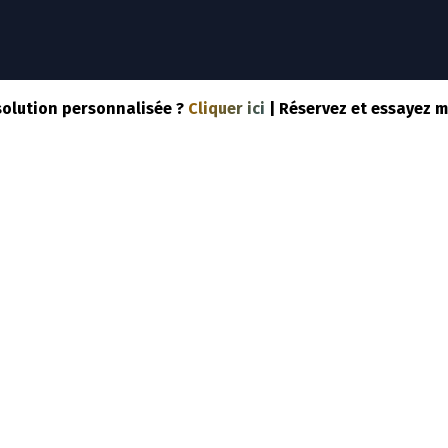
NOTRE SOLUTION
NOS SERVICES
SPORTS
COM
solution personnalisée ?
Cliquer ici
| Réservez et essayez 